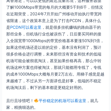
离香港近，可以以更低的延迟流量出境，这种服务器据
了解1000Mbps带宽的每月的大概要5千到6千，但情况
在近期突变，2024年7月开始广州移动开始执行带宽跨
省限速，这个政策本意上是为了打击PCDN，具体什么
是
PCDN可以看这里
，就是很多挂机赚钱的路由器干的
那些业务，但机场行业也被误伤了，日后要买同样的接
入全国宽带1000Mbps的带宽价格基本要涨50%到1倍，
如果这些机场还是以前的定价，基本没有利润了，预计
很多价格会进行调整，未来那些没有资金和技术的低端
机场可能会被彻底淘汰，甚至如果价格再高，那么中转
机场这种方案也得被淘汰，那就只能都用专线了，专线
的成本1000Mbps大概每月要2万左右。用梯子感觉是越
来越难了，不过从另一方面讲也是好事，低端的不稳定
机场淘汰后，剩下的基本都是更稳定好用的。
且行且珍惜吧！
平价稳定的机场可以看这里
，就几
家，精挑细选的。